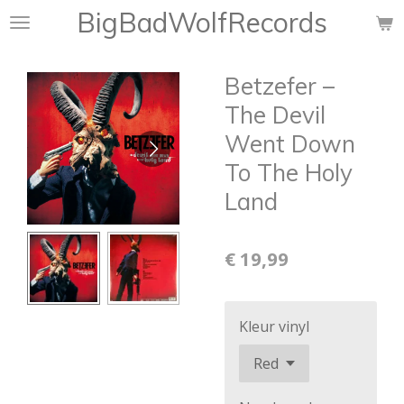
BigBadWolfRecords
Ga
direct
naar
Betzefer ‎–
de
hoofdinhoud
The Devil
Went Down
To The Holy
Land
€ 19,99
Kleur vinyl