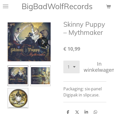
BigBadWolfRecords
Ga
direct
naar
Skinny Puppy
de
hoofdinhoud
‎– Mythmaker
€ 10,99
In
winkelwage
Packaging: six-panel
Digipak in slipcase.
D
D
S
D