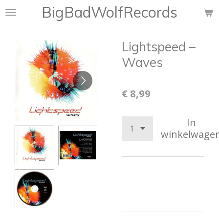
BigBadWolfRecords
Ga
direct
naar
Lightspeed –
de
hoofdinhoud
Waves
€ 8,99
In
winkelwage