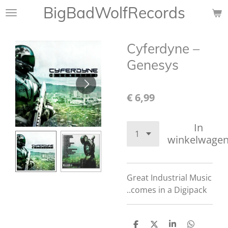
BigBadWolfRecords
Ga
direct
naar
Cyferdyne ‎–
de
hoofdinhoud
Genesys
€ 6,99
In
winkelwage
Great
Industrial Music
..comes in a Digipack
D
D
S
D