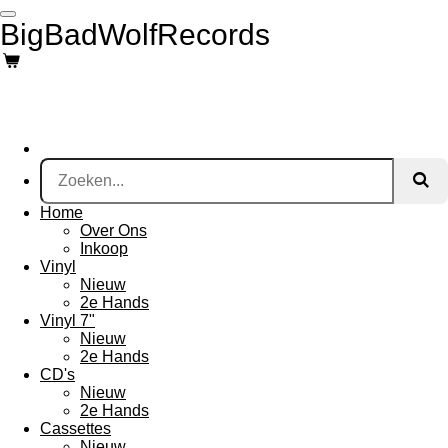
Ga
BigBadWolfRecords
direct
naar
de
hoofdinhoud
Home
Over Ons
Inkoop
Vinyl
Nieuw
2e Hands
Vinyl 7"
Nieuw
2e Hands
CD's
Nieuw
2e Hands
Cassettes
Nieuw