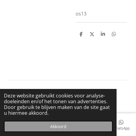
os13
D
D
S
D
e
e
h
e
l
e
a
l
e
l
r
e
n
e
n
© 2021 BigBadWolfRecords
Deze website gebruikt cookies voor analyse-
Powered by
JouwWeb
doeleinden en/of het tonen van advertenties.
Door gebruik te blijven maken van de site gaat
u hiermee akkoord.
Akkoord
E-mailadres
Telefoonnummer
Kaart
Facebook
WhatsApp