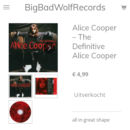
BigBadWolfRecords
Ga
direct
naar
Alice Cooper
de
hoofdinhoud
‎– The
Definitive
Alice Cooper
€ 4,99
Uitverkocht
all in great shape