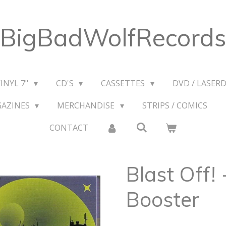
BigBadWolfRecords
VINYL 7"
CD'S
CASSETTES
DVD / LASERD
GAZINES
MERCHANDISE
STRIPS / COMICS
CONTACT
Blast Off! 
Booster