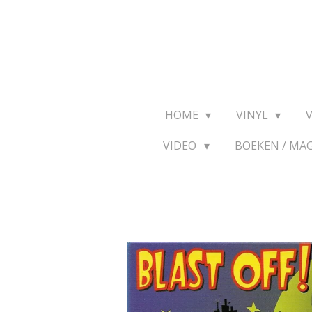
Ga
direct
naar
de
hoofdinhoud
HOME
VINYL
VIDEO
BOEKEN / MA