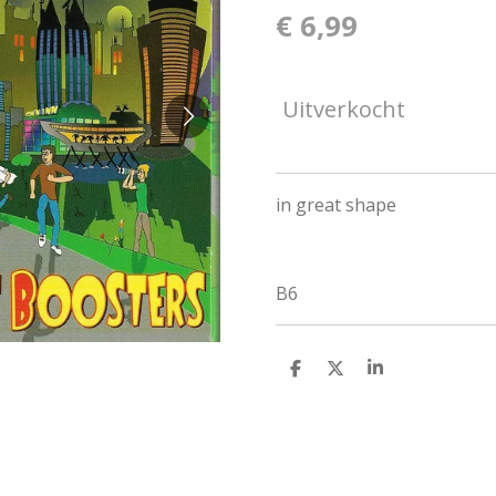
€ 6,99
Uitverkocht
in great shape
B6
D
D
S
e
e
h
l
e
a
e
l
r
n
e