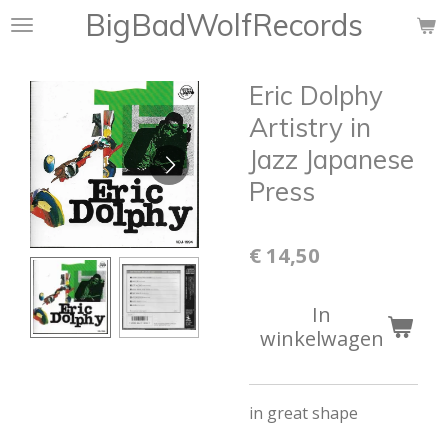
BigBadWolfRecords
Ga
direct
naar
Eric Dolphy
de
hoofdinhoud
Artistry in
Jazz Japanese
Press
€ 14,50
In
winkelwagen
in great shape