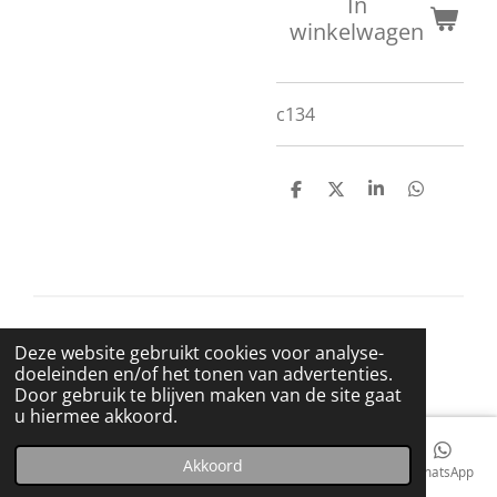
In
winkelwagen
c134
D
D
S
D
e
e
h
e
l
e
a
l
e
l
r
e
n
e
n
© 2021 BigBadWolfRecords
Deze website gebruikt cookies voor analyse-
Powered by
JouwWeb
doeleinden en/of het tonen van advertenties.
Door gebruik te blijven maken van de site gaat
u hiermee akkoord.
Akkoord
E-mailadres
Telefoonnummer
Kaart
Facebook
WhatsApp