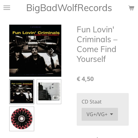
BigBadWolfRecords
Ga
direct
naar
Fun Lovin'
de
hoofdinhoud
Criminals ‎–
Come Find
Yourself
€ 4,50
CD Staat