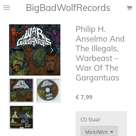
BigBadWolfRecords
Ga
direct
naar
Philip H.
de
hoofdinhoud
Anselmo And
The Illegals,
Warbeast –
War Of The
Gargantuas
€ 7,99
CD Staat