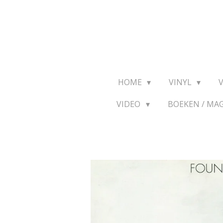
Ga
direct
naar
de
hoofdinhoud
HOME
VINYL
VIDEO
BOEKEN / MA