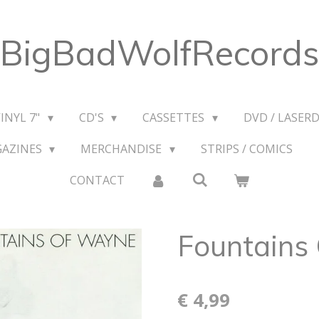
BigBadWolfRecords
VINYL 7"
CD'S
CASSETTES
DVD / LASERD
GAZINES
MERCHANDISE
STRIPS / COMICS
CONTACT
Fountains
€ 4,99