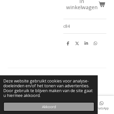
In
winkelwagen
c84
D
D
S
D
e
e
h
e
l
e
a
l
e
l
r
e
n
e
n
© 2021 BigBadWolfRecords
Deze website gebruikt cookies voor analyse-
Powered by
JouwWeb
doeleinden en/of het tonen van advertenties.
Door gebruik te blijven maken van de site gaat
u hiermee akkoord.
Akkoord
E-mailadres
Telefoonnummer
Kaart
Facebook
WhatsApp