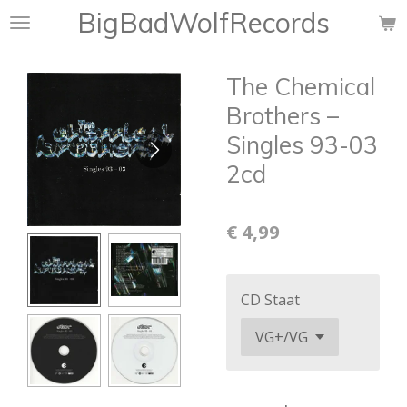
BigBadWolfRecords
Ga
direct
naar
The Chemical
de
hoofdinhoud
Brothers –
Singles 93-03
2cd
€ 4,99
CD Staat