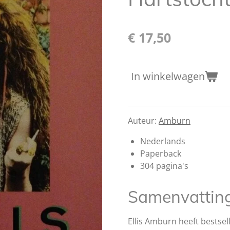
€ 17,50
In winkelwagen
Auteur:
Amburn
Nederlands
Paperback
304 pagina's
Samenvattin
Ellis Amburn heeft bestse