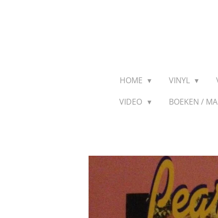
Ga
direct
naar
de
hoofdinhoud
HOME
VINYL
VIDEO
BOEKEN / M