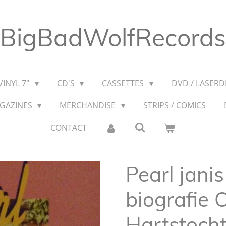
BigBadWolfRecords
VINYL 7"
CD'S
CASSETTES
DVD / LASERDI
AGAZINES
MERCHANDISE
STRIPS / COMICS
CONTACT
Pearl janis
biografie 
Hartstoch