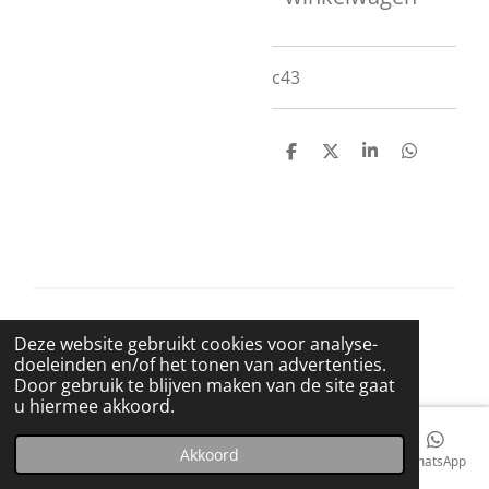
c43
D
D
S
D
e
e
h
e
l
e
a
l
e
l
r
e
n
e
n
© 2021 BigBadWolfRecords
Deze website gebruikt cookies voor analyse-
Powered by
JouwWeb
doeleinden en/of het tonen van advertenties.
Door gebruik te blijven maken van de site gaat
u hiermee akkoord.
Akkoord
E-mailadres
Telefoonnummer
Kaart
Facebook
WhatsApp