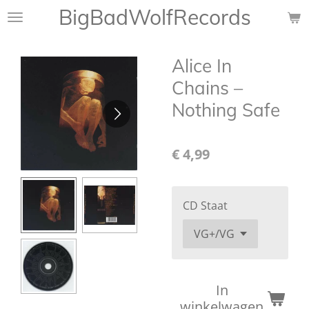
BigBadWolfRecords
Ga
direct
naar
Alice In
de
hoofdinhoud
Chains ‎–
Nothing Safe
€ 4,99
CD Staat
In
winkelwagen