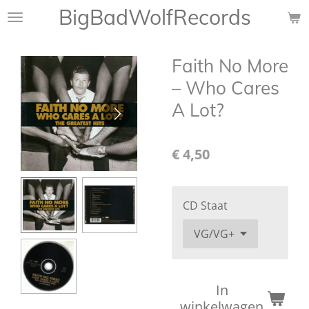
BigBadWolfRecords
Ga
direct
naar
Faith No More
de
hoofdinhoud
– Who Cares
A Lot?
€ 4,50
CD Staat
In
winkelwagen