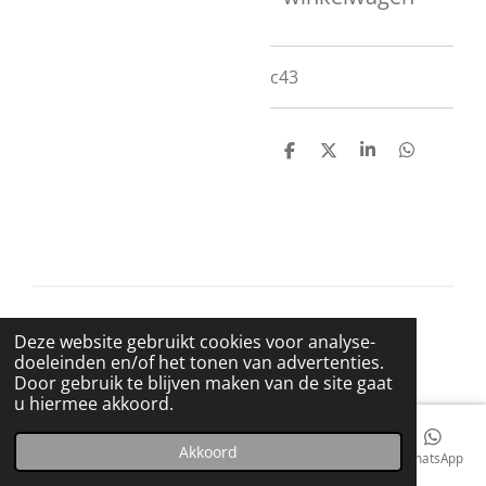
c43
D
D
S
D
e
e
h
e
l
e
a
l
e
l
r
e
n
e
n
© 2021 BigBadWolfRecords
Deze website gebruikt cookies voor analyse-
Powered by
JouwWeb
doeleinden en/of het tonen van advertenties.
Door gebruik te blijven maken van de site gaat
u hiermee akkoord.
Akkoord
E-mailadres
Telefoonnummer
Kaart
Facebook
WhatsApp