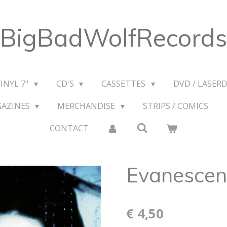
BigBadWolfRecords
VINYL 7"
CD'S
CASSETTES
DVD / LASERD
GAZINES
MERCHANDISE
STRIPS / COMICS
CONTACT
Evanescenc
€ 4,50