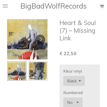
BigBadWolfRecords
Ga
direct
naar
Heart & Soul
de
hoofdinhoud
(7) ‎– Missing
Link
€ 22,50
Kleur vinyl
Numbered