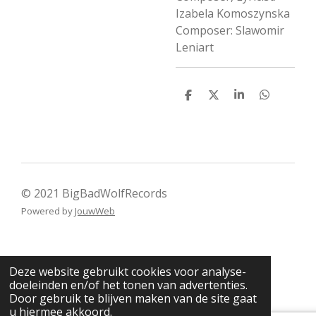
Izabela Komoszynska
Composer: Slawomir
Leniart
D
D
S
D
e
e
h
e
l
e
a
l
e
l
r
e
n
e
n
© 2021 BigBadWolfRecords
Powered by
JouwWeb
Deze website gebruikt cookies voor analyse-
doeleinden en/of het tonen van advertenties.
Door gebruik te blijven maken van de site gaat
u hiermee akkoord.