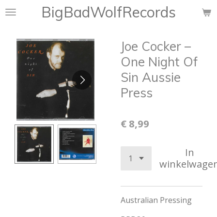
BigBadWolfRecords
Ga
direct
naar
Joe Cocker ‎–
de
hoofdinhoud
One Night Of
Sin Aussie
Press
€ 8,99
In
winkelwage
Australian Pressing