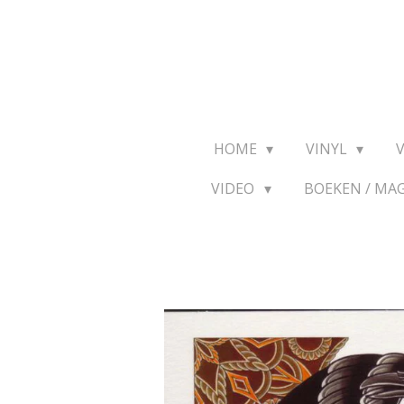
Ga
direct
naar
de
hoofdinhoud
HOME
VINYL
VIDEO
BOEKEN / MA