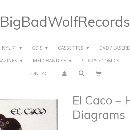
BigBadWolfRecords
VINYL 7"
CD'S
CASSETTES
DVD / LASERD
GAZINES
MERCHANDISE
STRIPS / COMICS
CONTACT
El Caco ‎–
Diagrams