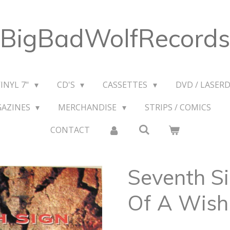
BigBadWolfRecords
VINYL 7"
CD'S
CASSETTES
DVD / LASERD
GAZINES
MERCHANDISE
STRIPS / COMICS
CONTACT
Seventh Sig
Of A Wish