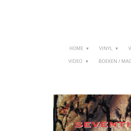
Ga
direct
naar
de
hoofdinhoud
HOME
VINYL
VIDEO
BOEKEN / MA