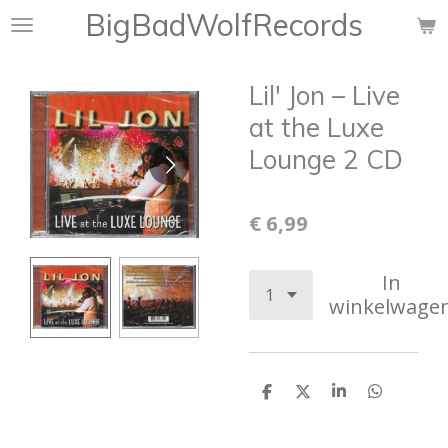
BigBadWolfRecords
Ga
direct
naar
Lil' Jon ‎– Live
de
hoofdinhoud
at the Luxe
Lounge 2 CD
€ 6,99
In
winkelwage
D
D
S
D
e
e
h
e
l
e
a
l
e
l
r
e