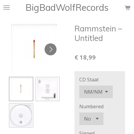
BigBadWolfRecords
Ga
direct
naar
Rammstein ‎–
de
hoofdinhoud
Untitled
€ 18,99
CD Staat
Numbered
Signed