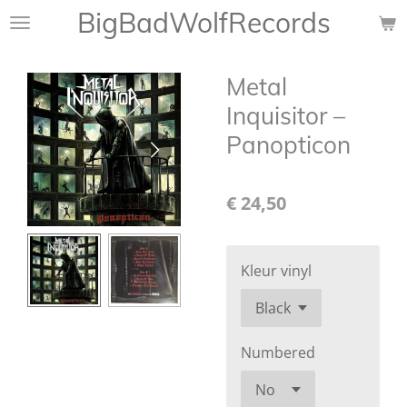
BigBadWolfRecords
Ga
direct
naar
Metal
de
hoofdinhoud
Inquisitor ‎–
Panopticon
€ 24,50
Kleur vinyl
Numbered