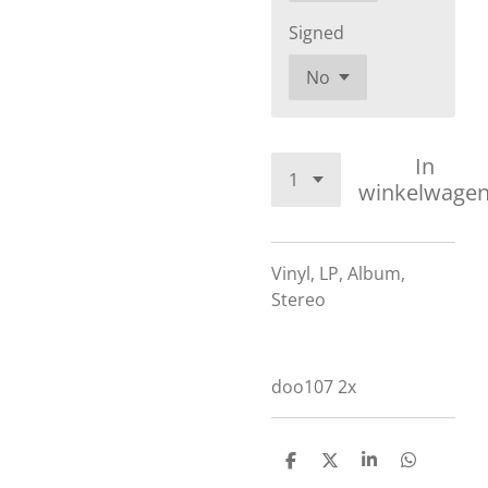
Signed
In
winkelwage
Vinyl, LP, Album,
Stereo
doo107 2x
D
D
S
D
e
e
h
e