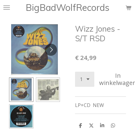
BigBadWolfRecords
Ga
direct
naar
Wizz Jones -
de
hoofdinhoud
S/T RSD
€ 24,99
In
winkelwage
LP+CD NEW
D
D
S
D
e
e
h
e