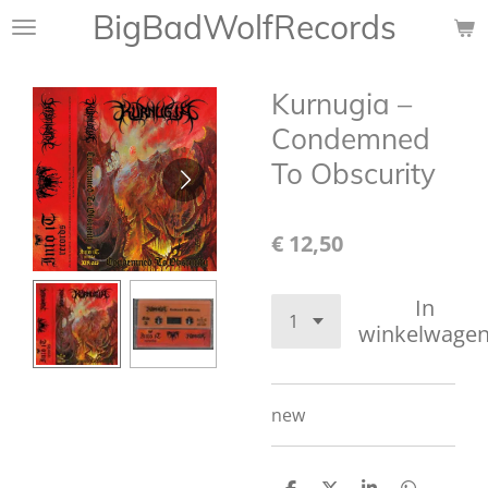
BigBadWolfRecords
Ga
direct
naar
Kurnugia ‎–
de
hoofdinhoud
Condemned
To Obscurity
€ 12,50
In
winkelwage
new