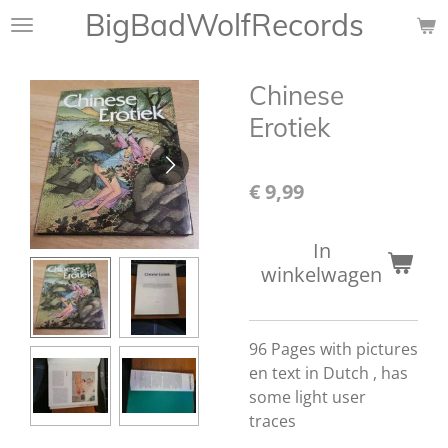
BigBadWolfRecords
Ga
direct
naar
Chinese
de
hoofdinhoud
Erotiek
€ 9,99
In
winkelwagen
96 Pages with pictures
en text in Dutch , has
some light user
traces