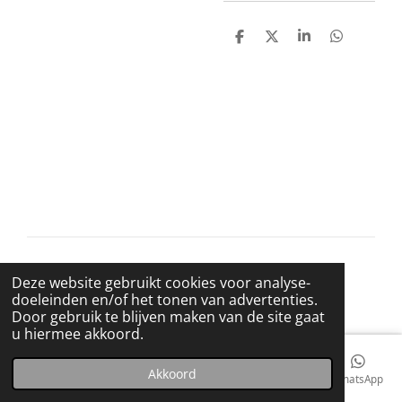
D
D
S
D
e
e
h
e
l
e
a
l
e
l
r
e
n
e
n
© 2021 BigBadWolfRecords
Deze website gebruikt cookies voor analyse-
Powered by
JouwWeb
doeleinden en/of het tonen van advertenties.
Door gebruik te blijven maken van de site gaat
u hiermee akkoord.
Akkoord
E-mailadres
Telefoonnummer
Kaart
Facebook
WhatsApp