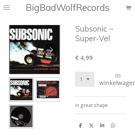
BigBadWolfRecords
Ga
direct
naar
Subsonic ‎–
de
hoofdinhoud
Super-Vel
€ 4,99
In
winkelwage
in great shape
D
D
S
D
e
e
h
e