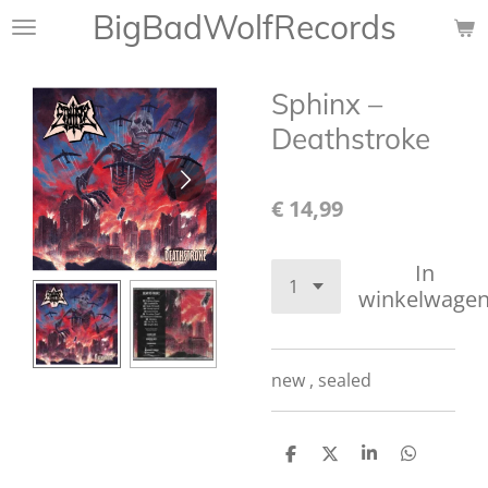
BigBadWolfRecords
Ga
direct
naar
Sphinx –
de
hoofdinhoud
Deathstroke
€ 14,99
In
winkelwage
new , sealed
D
D
S
D
e
e
h
e