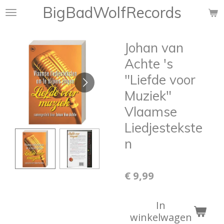
BigBadWolfRecords
Ga
direct
naar
Johan van
de
hoofdinhoud
Achte 's
"Liefde voor
Muziek"
Vlaamse
Liedjestekste
n
€ 9,99
In
winkelwagen