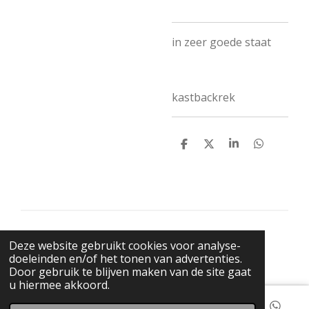
in zeer goede staat
kastbackrek
D
D
S
D
e
e
h
e
l
e
a
l
e
l
r
e
n
e
n
© 2021 BigBadWolfRecords
Deze website gebruikt cookies voor analyse-
Powered by
JouwWeb
doeleinden en/of het tonen van advertenties.
Door gebruik te blijven maken van de site gaat
u hiermee akkoord.