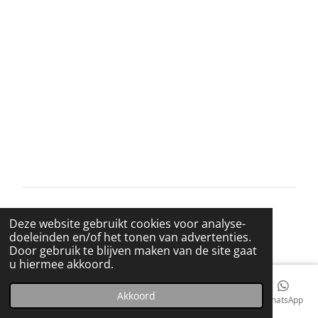
l
e
a
l
e
l
r
e
n
e
n
© 2021 BigBadWolfRecords
Deze website gebruikt cookies voor analyse-
Powered by
JouwWeb
doeleinden en/of het tonen van advertenties.
Door gebruik te blijven maken van de site gaat
u hiermee akkoord.
Akkoord
E-mailadres
Telefoonnummer
Kaart
Facebook
WhatsApp