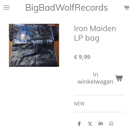
BigBadWolfRecords
Ga
direct
naar
Iron Maiden
de
hoofdinhoud
LP bag
€ 9,99
In
winkelwagen
NEW
D
D
S
D
e
e
h
e