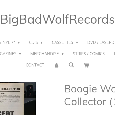
BigBadWolfRecords
VINYL 7"
CD'S
CASSETTES
DVD / LASERDI
AGAZINES
MERCHANDISE
STRIPS / COMICS
CONTACT
Boogie Wo
Collector 