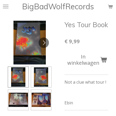
BigBadWolfRecords
Ga
direct
naar
Yes Tour Book
de
hoofdinhoud
€ 9,99
In
winkelwagen
Not a clue what tour !
Ebin