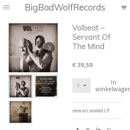
BigBadWolfRecords
Ga
direct
naar
Volbeat ‎–
de
hoofdinhoud
Servant Of
The Mind
€ 39,50
In
winkelwage
new en sealed LP