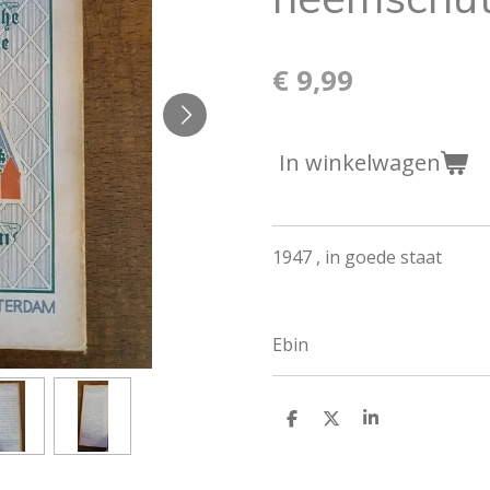
€ 9,99
In winkelwagen
1947 , in goede staat
Ebin
D
D
S
e
e
h
l
e
a
e
l
r