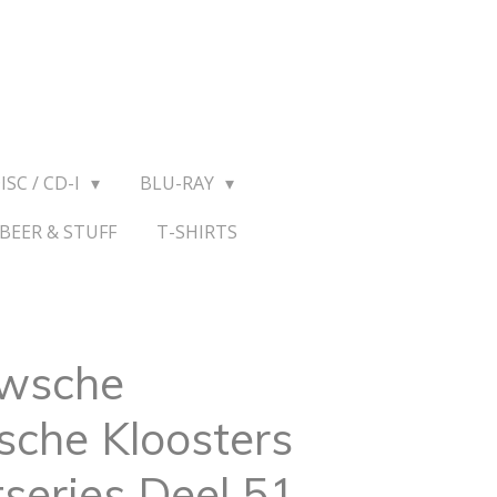
ISC / CD-I
BLU-RAY
BEER & STUFF
T-SHIRTS
uwsche
sche Kloosters
series Deel 51