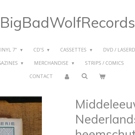
BigBadWolfRecords
VINYL 7"
CD'S
CASSETTES
DVD / LASERD
GAZINES
MERCHANDISE
STRIPS / COMICS
CONTACT
Middelee
Nederland
heemschut