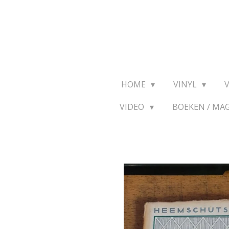
Ga
direct
naar
de
hoofdinhoud
HOME
VINYL
VIDEO
BOEKEN / MA