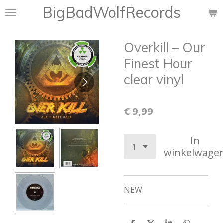
BigBadWolfRecords
Ga
direct
naar
Overkill ‎– Our
de
hoofdinhoud
Finest Hour
clear vinyl
€ 9,99
In
winkelwage
NEW