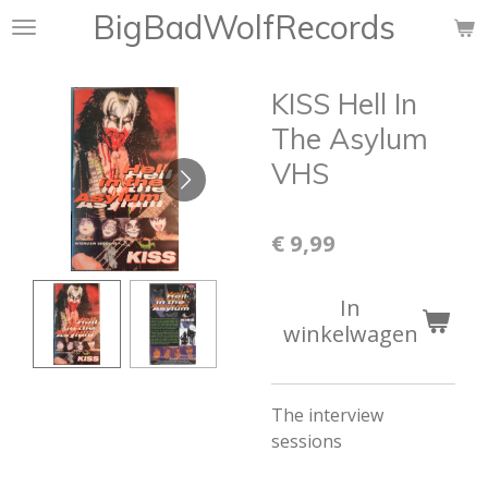
BigBadWolfRecords
Ga
direct
naar
KISS Hell In
de
hoofdinhoud
The Asylum
VHS
€ 9,99
In
winkelwagen
The interview
sessions