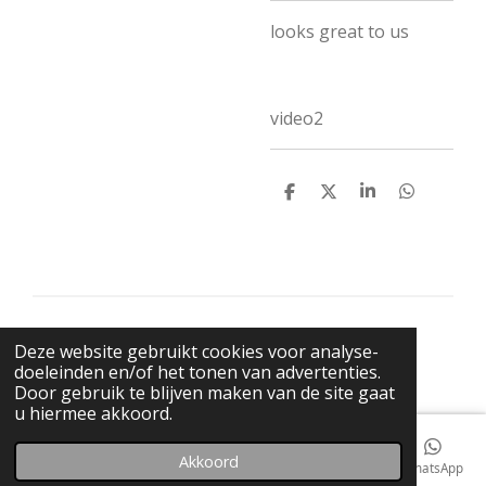
looks great to us
video2
D
D
S
D
e
e
h
e
l
e
a
l
e
l
r
e
n
e
n
© 2021 BigBadWolfRecords
Deze website gebruikt cookies voor analyse-
Powered by
JouwWeb
doeleinden en/of het tonen van advertenties.
Door gebruik te blijven maken van de site gaat
u hiermee akkoord.
Akkoord
E-mailadres
Telefoonnummer
Kaart
Facebook
WhatsApp