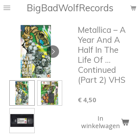
BigBadWolfRecords
Ga
direct
naar
Metallica ‎– A
de
hoofdinhoud
Year And A
Half In The
Life Of ...
Continued
(Part 2) VHS
€ 4,50
In
winkelwagen