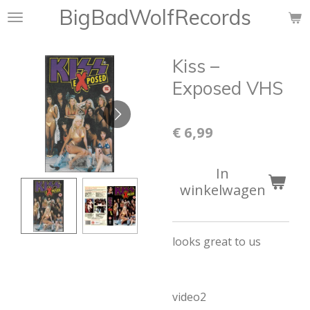
BigBadWolfRecords
Ga
direct
naar
Kiss ‎–
de
hoofdinhoud
Exposed VHS
€ 6,99
In
winkelwagen
looks great to us
video2