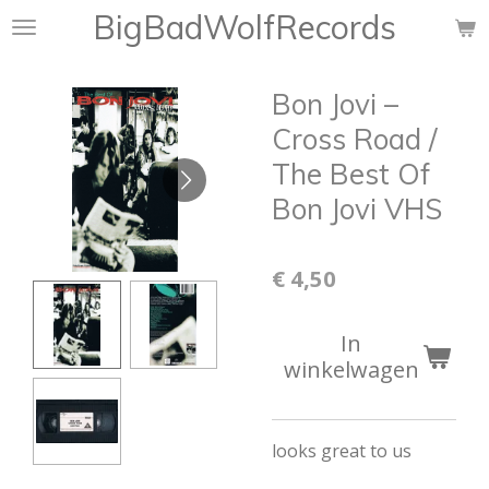
BigBadWolfRecords
Ga
direct
naar
Bon Jovi ‎–
de
hoofdinhoud
Cross Road /
The Best Of
Bon Jovi VHS
€ 4,50
In
winkelwagen
looks great to us