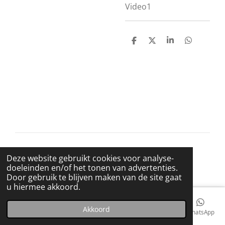
Video1
D
D
S
D
e
e
h
e
l
e
a
l
e
l
r
e
n
e
n
© 2021 BigBadWolfRecords
Deze website gebruikt cookies voor analyse-
Powered by
JouwWeb
doeleinden en/of het tonen van advertenties.
Door gebruik te blijven maken van de site gaat
u hiermee akkoord.
Akkoord
E-mailadres
Telefoonnummer
Kaart
Facebook
WhatsApp