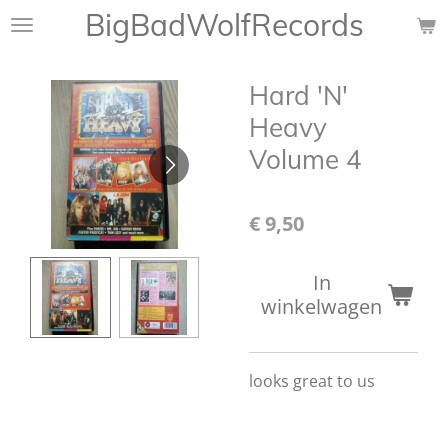
BigBadWolfRecords
Ga
direct
naar
Hard 'N'
de
hoofdinhoud
Heavy
Volume 4
€ 9,50
In
winkelwagen
looks great to us