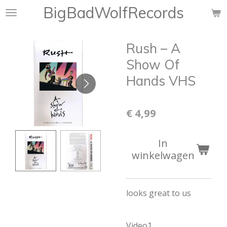
BigBadWolfRecords
Ga
direct
naar
Rush – A
de
hoofdinhoud
Show Of
Hands VHS
€ 4,99
In
winkelwagen
looks great to us
Video1