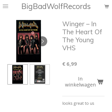
BigBadWolfRecords
Ga
direct
naar
Winger – In
de
hoofdinhoud
The Heart Of
The Young
VHS
€ 6,99
In
winkelwagen
looks great to us