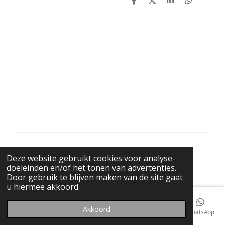
D
D
S
D
e
e
h
e
l
e
a
l
e
l
r
e
n
e
n
© 2021 BigBadWolfRecords
Deze website gebruikt cookies voor analyse-
Powered by
JouwWeb
doeleinden en/of het tonen van advertenties.
Door gebruik te blijven maken van de site gaat
u hiermee akkoord.
Akkoord
E-mailadres
Telefoonnummer
Kaart
Facebook
WhatsApp