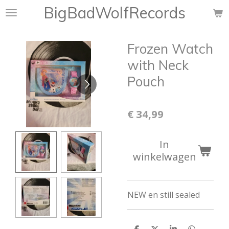
BigBadWolfRecords
Ga
direct
naar
Frozen Watch
de
hoofdinhoud
with Neck
Pouch
€ 34,99
In
winkelwagen
NEW en still sealed