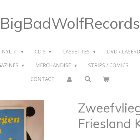
BigBadWolfRecords
VINYL 7"
CD'S
CASSETTES
DVD / LASERD
GAZINES
MERCHANDISE
STRIPS / COMICS
CONTACT
Zweefvlie
Friesland