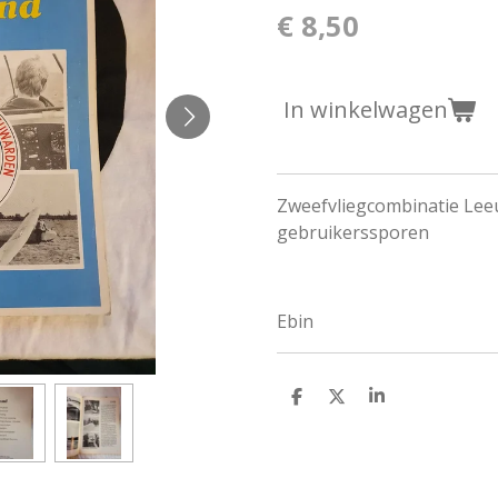
€ 8,50
In winkelwagen
Zweefvliegcombinatie Leeu
gebruikerssporen
Ebin
D
D
S
e
e
h
l
e
a
e
l
r
n
e