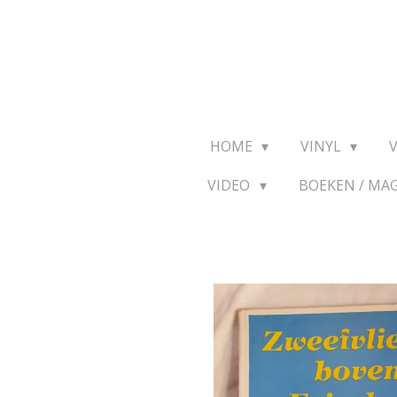
Ga
direct
naar
de
hoofdinhoud
HOME
VINYL
VIDEO
BOEKEN / MA