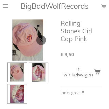
BigBadWolfRecords
Ga
direct
naar
Rolling
de
hoofdinhoud
Stones Girl
Cap Pink
€ 9,50
In
winkelwagen
looks great !!