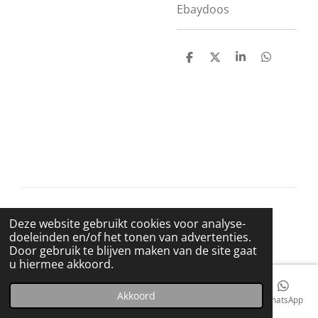
Ebaydoos
D
D
S
D
e
e
h
e
l
e
a
l
e
l
r
e
n
e
n
© 2021 BigBadWolfRecords
Deze website gebruikt cookies voor analyse-
Powered by
JouwWeb
doeleinden en/of het tonen van advertenties.
Door gebruik te blijven maken van de site gaat
u hiermee akkoord.
Akkoord
E-mailadres
Telefoonnummer
Kaart
Facebook
WhatsApp