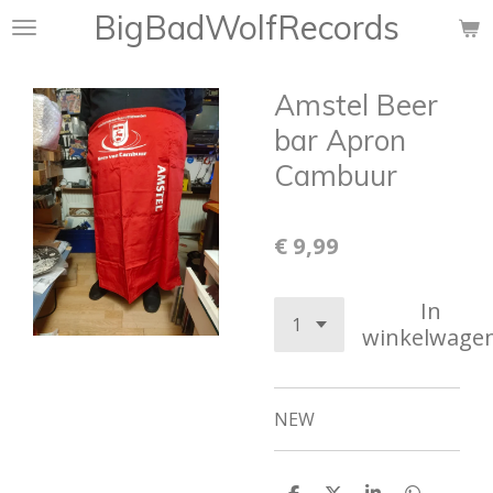
BigBadWolfRecords
Ga
direct
naar
Amstel Beer
de
hoofdinhoud
bar Apron
Cambuur
€ 9,99
In
winkelwage
NEW