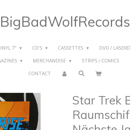
BigBadWolfRecords
VINYL 7"
CD'S
CASSETTES
DVD / LASERD
GAZINES
MERCHANDISE
STRIPS / COMICS
CONTACT
Star Trek 
Raumschif
Nächste J