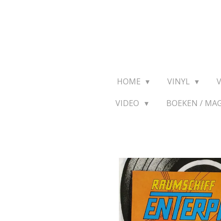
Ga
direct
naar
de
hoofdinhoud
HOME
VINYL
VIDEO
BOEKEN / MA