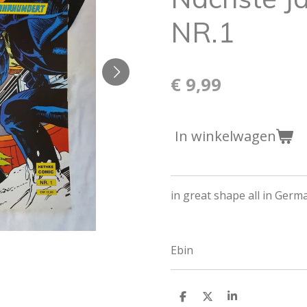
NR.1
€ 9,99
In winkelwagen
in great shape all in Ger
Ebin
D
D
S