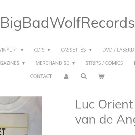
BigBadWolfRecords
VINYL 7"
CD'S
CASSETTES
DVD / LASERDI
AGAZINES
MERCHANDISE
STRIPS / COMICS
CONTACT
Luc Orient
van de An