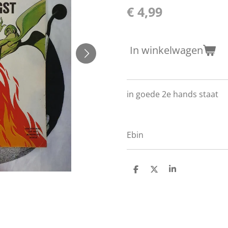
€ 4,99
In winkelwagen
in goede 2e hands staat
Ebin
D
D
S
e
e
h
l
e
a
e
l
r
n
e