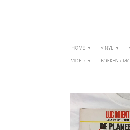
Ga
direct
naar
de
hoofdinhoud
HOME
VINYL
VIDEO
BOEKEN / M