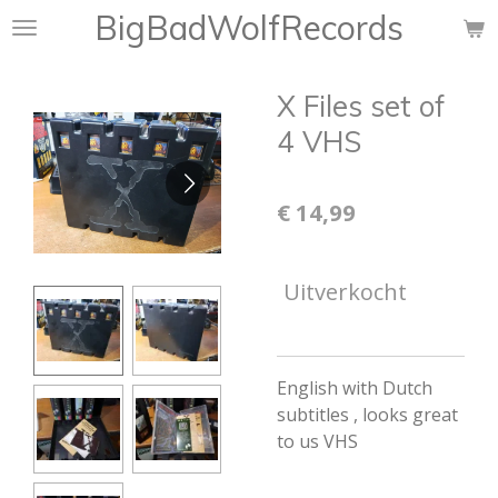
BigBadWolfRecords
Ga
direct
naar
X Files set of
de
hoofdinhoud
4 VHS
€ 14,99
Uitverkocht
English with Dutch
subtitles , looks great
to us VHS