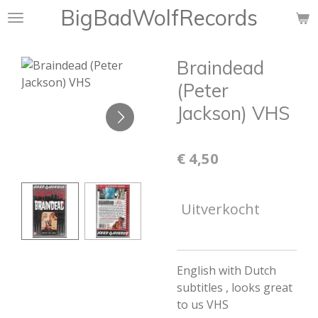
BigBadWolfRecords
Ga
direct
naar
Braindead
de
hoofdinhoud
(Peter
Jackson) VHS
€ 4,50
Uitverkocht
English with Dutch
subtitles , looks great
to us VHS